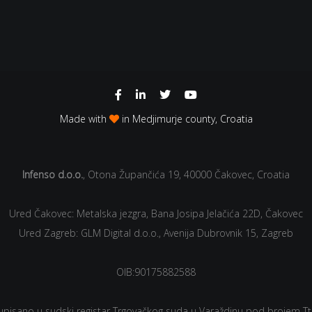
Made with
in Medjimurje county, Croatia
Infenso d.o.o.
, Otona Župančića 19, 40000 Čakovec, Croatia
Ured Čakovec: Metalska jezgra, Bana Josipa Jelačića 22D, Čakovec
Ured Zagreb: GLM Digital d.o.o., Avenija Dubrovnik 15, Zagreb
OIB:90175882588
 upisano u sudski registar Trgovačkog suda u Varaždinu pod brojem Tt