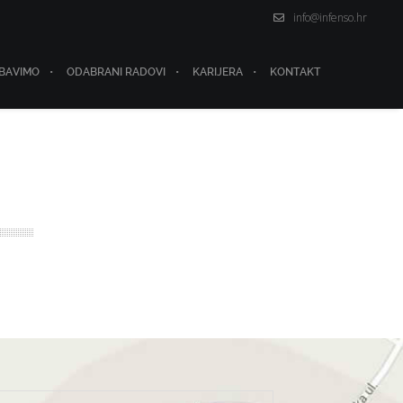
info@infenso.hr
 BAVIMO
ODABRANI RADOVI
KARIJERA
KONTAKT